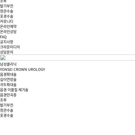
조루
발기부전
정관수술
포경수술
커뮤니티
온라인예약
온라인상담
FAQ
공지사항
크라운미디어
상담문의
남성클리닉
YONSEI CROWN UROLOGY
음경확대술
길이연장술
귀두확대술
음경 이물질 제거술
음경만곡증
조루
발기부전
정관수술
포경수술