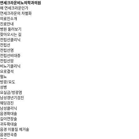
연세크라운비뇨의학과의원
왜 연세크라운인가
연세크라운의 차별화
의료진소개
진료안내
병원 둘러보기
찾아오시는 길
전립선클리닉
전립선
전립선염
전립선비대증
전립선암
비뇨기클리닉
요로결석
혈뇨
방광/요도
성병
요실금/방광염
남성갱년기검진
웨딩검진
남성클리닉
음경확대술
길이연장술
귀두확대술
음경 이물질 제거술
음경만곡증