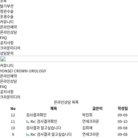
조루
발기부전
정관수술
포경수술
커뮤니티
온라인예약
온라인상담
FAQ
공지사항
크라운미디어
상담문의
커뮤니티
YONSEI CROWN UROLOGY
온라인예약
온라인상담
FAQ
공지사항
크라운미디어
온라인상담 목록
No
제목
글쓴이
작성일
12
검사결과확인
박진희
09-09
11
Re: 검사결과확인
연세크라운
09-10
10
검사결과 알고싶습니다
김희재
09-08
9
Re: 검사결과 알고싶습니다
연세크라운
09-08